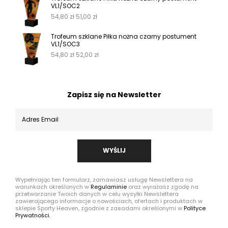
VL1/SOC2
54,80
zł
51,00
zł
Trofeum szklane Piłka nożna czarny postument
VL1/SOC3
54,80
zł
52,00
zł
Zapisz się na Newsletter
WYŚLIJ
Wypełniając ten formularz, zamawiasz usługę Newslettera na
warunkach określonych w
Regulaminie
oraz wyrażasz zgodę na
przetwarzanie Twoich danych w celu wysyłki Newslettera
zawierającego informacje o nowościach, ofertach i produktach w
sklepie Sporty Heaven, zgodnie z zasadami określonymi w
Polityce
Prywatności.