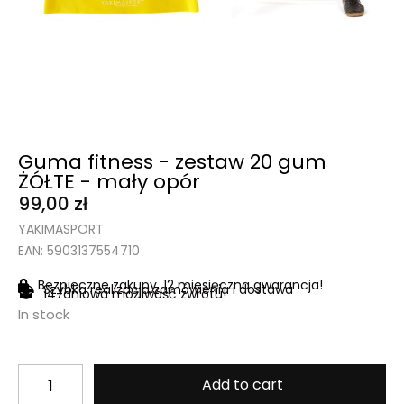
Guma fitness - zestaw 20 gum
ŻÓŁTE - mały opór
99,00
zł
YAKIMASPORT
EAN: 5903137554710
Bezpieczne zakupy, 12 miesięczna gwarancja!
Szybka realizacja zamówienia i dostawa
14-dniowa możliwość zwrotu!
In stock
Add to cart