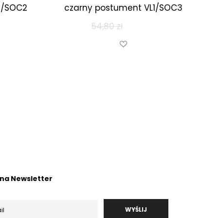
1/SOC2
czarny postument VL1/SOC3
54,80
zł
52,00
zł
ę na Newsletter
WYŚLIJ