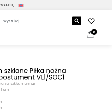
OGUJ SIĘ
0
 szklane Piłka nożna
 postument VL1/SOC1
nania: szkło, marmur
: 1 cm
cm
cm