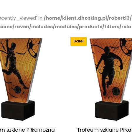
cently_viewed" in
/home/klient.dhosting.pl/robert1
nsions/raven/includes/modules/products/filters/rel
Sale!
m szklane Piłka nożna
Trofeum szklane Piłk