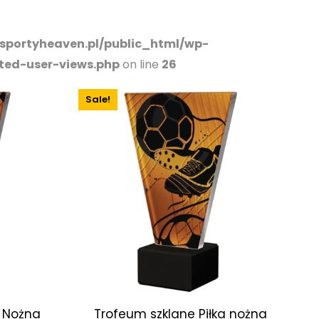
3/sportyheaven.pl/public_html/wp-
ated-user-views.php
on line
26
Sale!
a Nożna
Trofeum szklane Piłka nożna