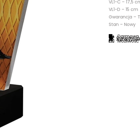
VL1-C – 17,5 c
VL1-D – 15 cm
Gwarancja – 
Stan – Nowy
Darmowa s
Gwarancja 
Autoryzowa
Możliwość