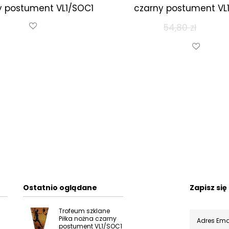
y postument VL1/SOC1
czarny postument VL
54,80
zł
51,00
zł
Ostatnio oglądane
Zapisz si
Trofeum szklane
Piłka nożna czarny
postument VL1/SOC1