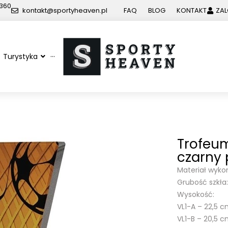
 360
kontakt@sportyheaven.pl
FAQ
BLOG
KONTAKT
ZAL
Turystyka
···
Trofeum
czarny
Materiał wyko
Grubość szkła
Wysokość:
VL1-A – 22,5 
VL1-B – 20,5 