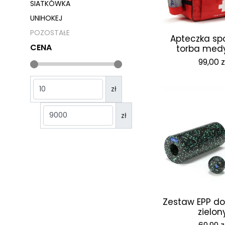
SIATKÓWKA
UNIHOKEJ
POZOSTAŁE
Apteczka sp
CENA
torba med
99,00
z
zł
zł
Zestaw EPP d
zielon