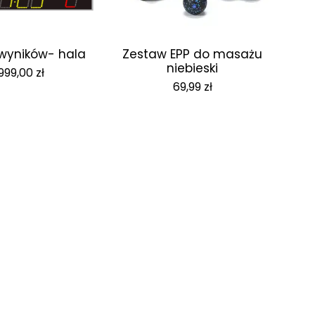
 wyników- hala
Zestaw EPP do masażu
niebieski
999,00
zł
69,99
zł