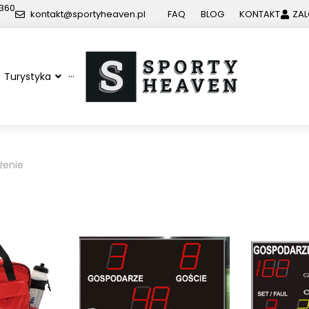
 360
kontakt@sportyheaven.pl
FAQ
BLOG
KONTAKT
ZAL
Turystyka
···
żenie