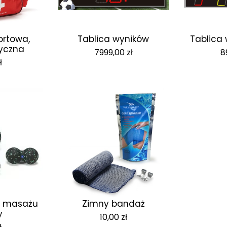
ortowa,
Tablica wyników
Tablica
yczna
7999,00
zł
8
ł
o masażu
Zimny bandaż
y
10,00
zł