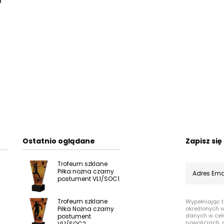
ł
Ostatnio oglądane
Zapisz si
Trofeum szklane
Piłka nożna czarny
postument VL1/SOC1
Trofeum szklane
Wypełniając 
Piłka Nożna czarny
określonych 
danych w cel
postument
nowościach, o
VL1/SOC2