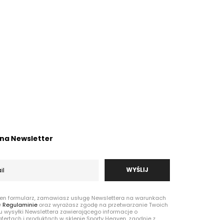
ę na Newsletter
WYŚLIJ
ten formularz, zamawiasz usługę Newslettera na warunkach
w
Regulaminie
oraz wyrażasz zgodę na przetwarzanie Twoich
u wysyłki Newslettera zawierającego informacje o
fertach i produktach w sklepie Sporty Heaven, zgodnie z