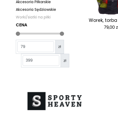
Akcesoria Piłkarskie
Akcesoria Sędziowskie
Worki/siatki na piłki
Worek, torba 
CENA
79,00
z
zł
zł