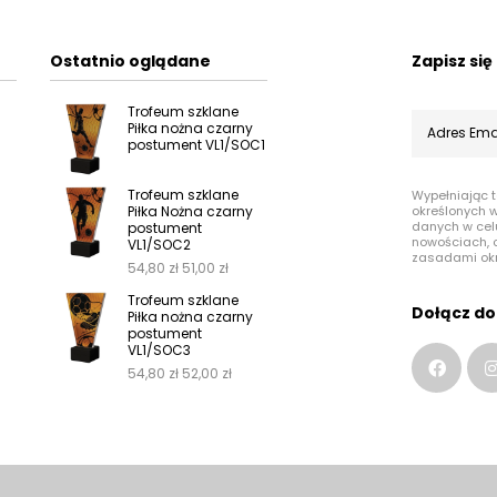
Ostatnio oglądane
Zapisz si
Trofeum szklane
Piłka nożna czarny
postument VL1/SOC1
Trofeum szklane
Wypełniając 
Piłka Nożna czarny
określonych 
danych w cel
postument
nowościach, o
VL1/SOC2
zasadami ok
54,80
zł
51,00
zł
Trofeum szklane
Dołącz do
Piłka nożna czarny
postument
VL1/SOC3
54,80
zł
52,00
zł