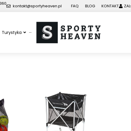
 360
kontakt@sportyheaven.pl
FAQ
BLOG
KONTAKT
ZAL
Turystyka
···