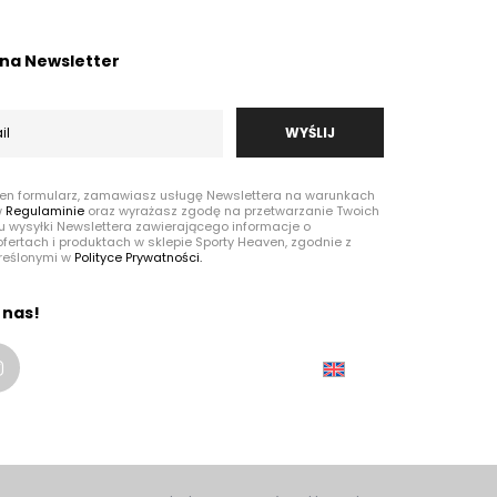
ę na Newsletter
WYŚLIJ
ten formularz, zamawiasz usługę Newslettera na warunkach
w
Regulaminie
oraz wyrażasz zgodę na przetwarzanie Twoich
u wysyłki Newslettera zawierającego informacje o
fertach i produktach w sklepie Sporty Heaven, zgodnie z
reślonymi w
Polityce Prywatności.
 nas!