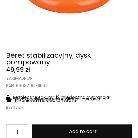
Beret stabilizacyjny, dysk
pompowany
49,99
zł
YAKIMASPORT
EAN: 5903796711592
Bezpieczne zakupy, 12 miesięczna gwarancja!
Szybka realizacja zamówienia i dostawa
14-dniowa możliwość zwrotu!
In stock
Add to cart