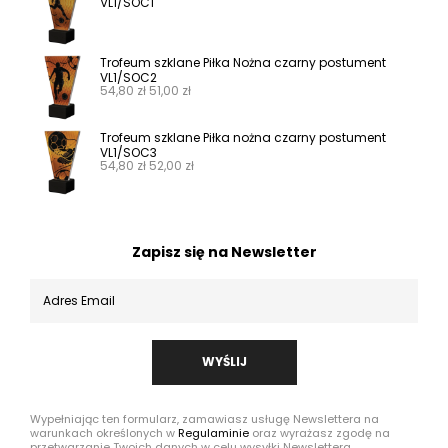
VL1/SOC1
Trofeum szklane Piłka Nożna czarny postument
VL1/SOC2
54,80
zł
51,00
zł
Trofeum szklane Piłka nożna czarny postument
VL1/SOC3
54,80
zł
52,00
zł
Zapisz się na Newsletter
WYŚLIJ
Wypełniając ten formularz, zamawiasz usługę Newslettera na
warunkach określonych w
Regulaminie
oraz wyrażasz zgodę na
przetwarzanie Twoich danych w celu wysyłki Newslettera