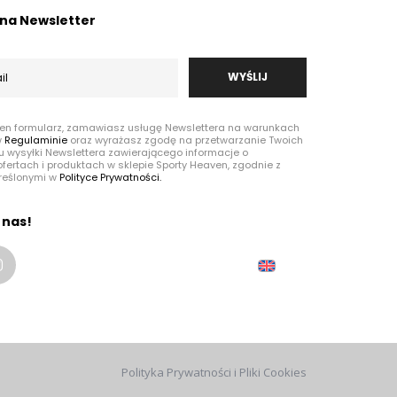
ę na Newsletter
WYŚLIJ
ten formularz, zamawiasz usługę Newslettera na warunkach
w
Regulaminie
oraz wyrażasz zgodę na przetwarzanie Twoich
u wysyłki Newslettera zawierającego informacje o
fertach i produktach w sklepie Sporty Heaven, zgodnie z
reślonymi w
Polityce Prywatności.
 nas!
Polityka Prywatności i Pliki Cookies