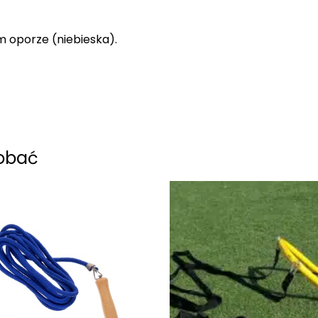
 oporze (niebieska).
dobać