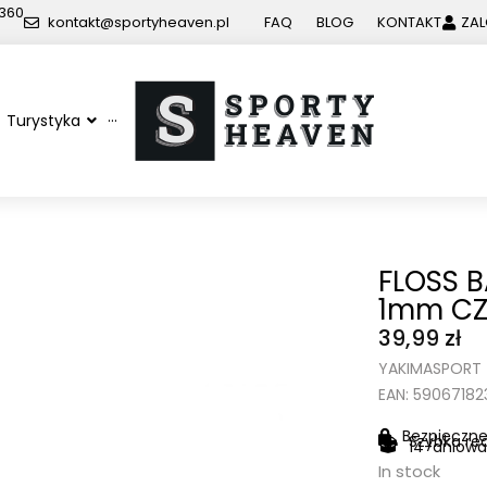
 360
kontakt@sportyheaven.pl
FAQ
BLOG
KONTAKT
ZAL
Turystyka
···
FLOSS 
1mm C
39,99
zł
YAKIMASPORT
EAN: 5906718
Bezpieczne
Szybka re
14-dniowa
In stock