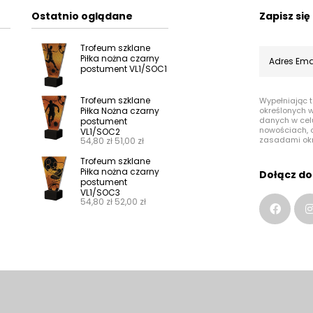
Ostatnio oglądane
Zapisz si
Trofeum szklane
Piłka nożna czarny
postument VL1/SOC1
Trofeum szklane
Wypełniając 
Piłka Nożna czarny
określonych 
danych w cel
postument
nowościach, o
VL1/SOC2
zasadami ok
54,80
zł
51,00
zł
Trofeum szklane
Piłka nożna czarny
Dołącz do
postument
VL1/SOC3
54,80
zł
52,00
zł