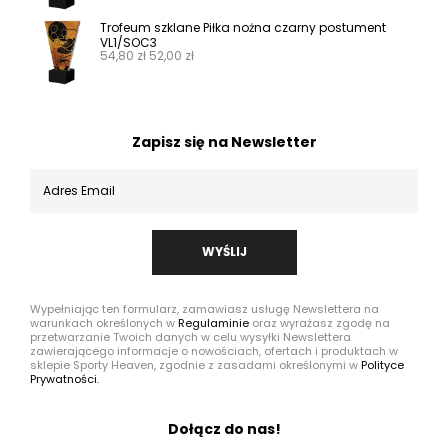
Trofeum szklane Piłka nożna czarny postument
VL1/SOC3
54,80
zł
52,00
zł
Zapisz się na Newsletter
WYŚLIJ
Wypełniając ten formularz, zamawiasz usługę Newslettera na
warunkach określonych w
Regulaminie
oraz wyrażasz zgodę na
przetwarzanie Twoich danych w celu wysyłki Newslettera
zawierającego informacje o nowościach, ofertach i produktach w
sklepie Sporty Heaven, zgodnie z zasadami określonymi w
Polityce
Prywatności.
Dołącz do nas!