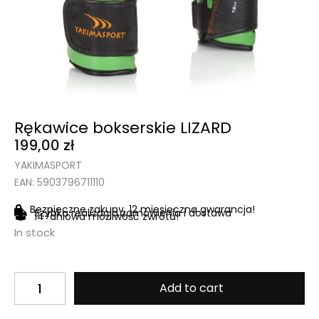
Rękawice bokserskie LIZARD
199,00
zł
YAKIMASPORT
EAN: 5903796711110
Bezpieczne zakupy, 12 miesięczna gwarancja!
Szybka realizacja zamówienia i dostawa
14-dniowa możliwość zwrotu!
In stock
Add to cart