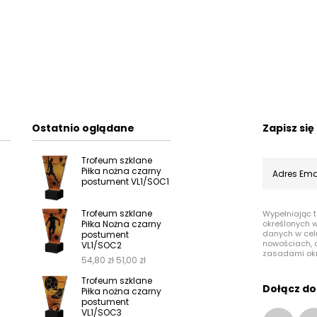
Ostatnio oglądane
Zapisz si
Trofeum szklane
Piłka nożna czarny
postument VL1/SOC1
Trofeum szklane
Wypełniając 
Piłka Nożna czarny
określonych 
danych w cel
postument
nowościach, o
VL1/SOC2
zasadami ok
54,80
zł
51,00
zł
Trofeum szklane
Dołącz do
Piłka nożna czarny
postument
VL1/SOC3