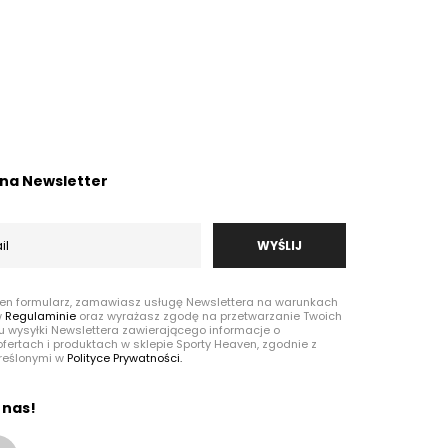
ę na Newsletter
WYŚLIJ
ten formularz, zamawiasz usługę Newslettera na warunkach
w
Regulaminie
oraz wyrażasz zgodę na przetwarzanie Twoich
u wysyłki Newslettera zawierającego informacje o
fertach i produktach w sklepie Sporty Heaven, zgodnie z
reślonymi w
Polityce Prywatności.
 nas!