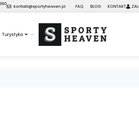
 360
kontakt@sportyheaven.pl
FAQ
BLOG
KONTAKT
ZAL
Turystyka
···