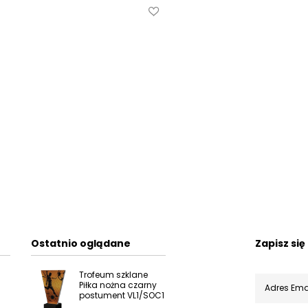
Ostatnio oglądane
Zapisz si
Trofeum szklane
Piłka nożna czarny
postument VL1/SOC1