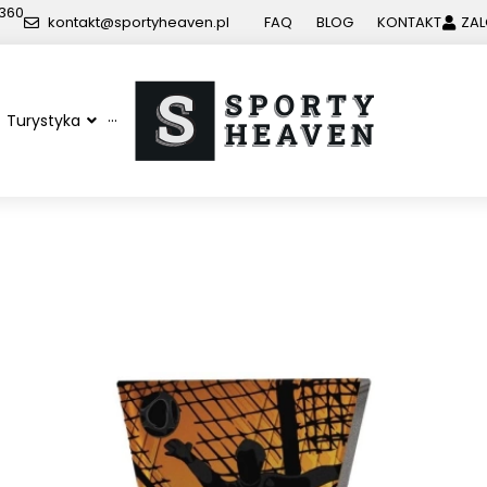
 360
kontakt@sportyheaven.pl
FAQ
BLOG
KONTAKT
ZAL
Turystyka
···
ry