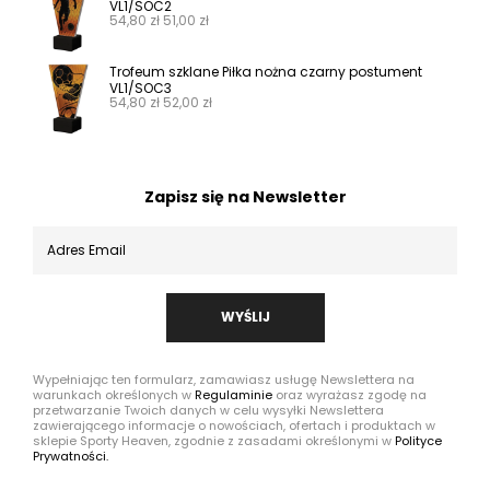
VL1/SOC2
54,80
zł
51,00
zł
Trofeum szklane Piłka nożna czarny postument
VL1/SOC3
54,80
zł
52,00
zł
Zapisz się na Newsletter
WYŚLIJ
Wypełniając ten formularz, zamawiasz usługę Newslettera na
warunkach określonych w
Regulaminie
oraz wyrażasz zgodę na
przetwarzanie Twoich danych w celu wysyłki Newslettera
zawierającego informacje o nowościach, ofertach i produktach w
sklepie Sporty Heaven, zgodnie z zasadami określonymi w
Polityce
Prywatności.