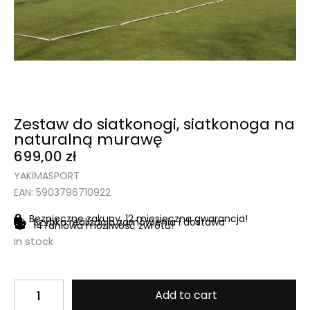
Zestaw do siatkonogi, siatkonoga na
naturalną murawę
699,00
zł
YAKIMASPORT
EAN: 5903796710922
Bezpieczne zakupy, 12 miesięczna gwarancja!
Szybka realizacja zamówienia i dostawa
14-dniowa możliwość zwrotu!
In stock
Add to cart