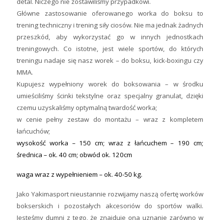
detal. Niczego nie zostawiliśmy przypadkowi.
Główne zastosowanie oferowanego worka do boksu to
trening techniczny i trening siły ciosów. Nie ma jednak żadnych
przeszkód, aby wykorzystać go w innych jednostkach
treningowych. Co istotne, jest wiele sportów, do których
treningu nadaje się nasz worek – do boksu, kick-boxingu czy
MMA.
Kupujesz wypełniony worek do boksowania – w środku
umieściliśmy ścinki tekstylne oraz specjalny granulat, dzięki
czemu uzyskaliśmy optymalną twardość worka;
w cenie pełny zestaw do montażu – wraz z kompletem
łańcuchów;
wysokość worka – 150 cm; wraz z łańcuchem – 190 cm;
średnica – ok. 40 cm; obwód ok. 120cm
waga wraz z wypełnieniem – ok. 40-50 kg.
Jako Yakimasport nieustannie rozwijamy naszą ofertę worków
bokserskich i pozostałych akcesoriów do sportów walki.
Jesteśmy dumni z tego, że znajduje ona uznanie zarówno w