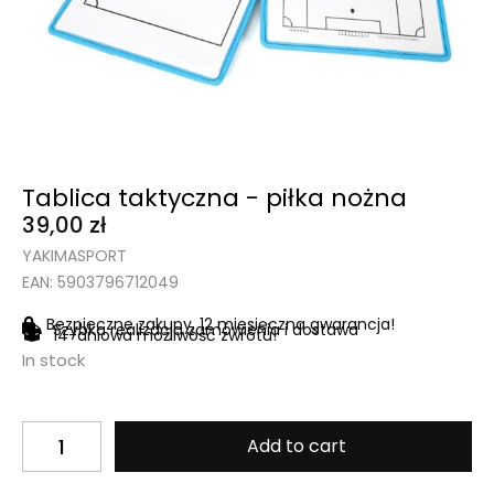
Tablica taktyczna - piłka nożna
39,00
zł
YAKIMASPORT
EAN: 5903796712049
Bezpieczne zakupy, 12 miesięczna gwarancja!
Szybka realizacja zamówienia i dostawa
14-dniowa możliwość zwrotu!
In stock
Add to cart