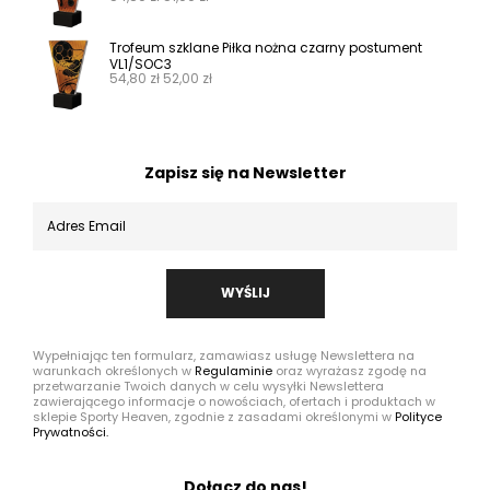
Trofeum szklane Piłka nożna czarny postument
VL1/SOC3
54,80
zł
52,00
zł
Zapisz się na Newsletter
WYŚLIJ
Wypełniając ten formularz, zamawiasz usługę Newslettera na
warunkach określonych w
Regulaminie
oraz wyrażasz zgodę na
przetwarzanie Twoich danych w celu wysyłki Newslettera
zawierającego informacje o nowościach, ofertach i produktach w
sklepie Sporty Heaven, zgodnie z zasadami określonymi w
Polityce
Prywatności.
Dołącz do nas!