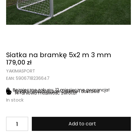
Siatka na bramkę 5x2 m 3 mm
179,00
zł
YAKIMASPORT
EAN: 5906718236647
Bezpieczne zakupy, 12 miesięczna gwarancja!
Szybka realizacja zamówienia i dostawa
14-dniowa możliwość zwrotu!
In stock
Add to cart