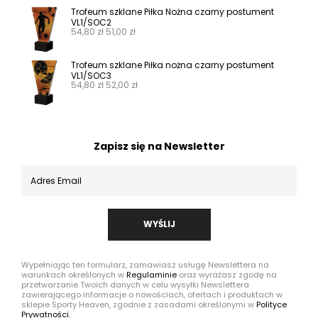
Trofeum szklane Piłka Nożna czarny postument
VL1/SOC2
54,80
zł
51,00
zł
Trofeum szklane Piłka nożna czarny postument
VL1/SOC3
54,80
zł
52,00
zł
Zapisz się na Newsletter
WYŚLIJ
Wypełniając ten formularz, zamawiasz usługę Newslettera na
warunkach określonych w
Regulaminie
oraz wyrażasz zgodę na
przetwarzanie Twoich danych w celu wysyłki Newslettera
zawierającego informacje o nowościach, ofertach i produktach w
sklepie Sporty Heaven, zgodnie z zasadami określonymi w
Polityce
Prywatności.