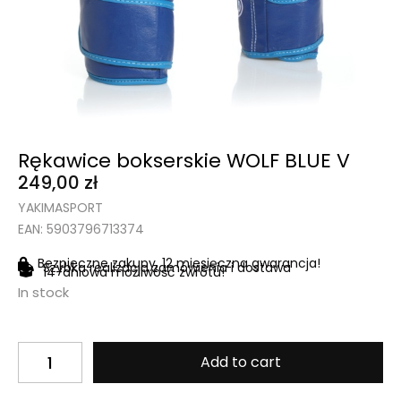
Rękawice bokserskie WOLF BLUE V
249,00
zł
YAKIMASPORT
EAN: 5903796713374
Bezpieczne zakupy, 12 miesięczna gwarancja!
Szybka realizacja zamówienia i dostawa
14-dniowa możliwość zwrotu!
In stock
Add to cart