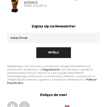
VL1/SOC3
54,80
zł
52,00
zł
Zapisz się na Newsletter
WYŚLIJ
Wypełniając ten formularz, zamawiasz usługę Newslettera na
warunkach określonych w
Regulaminie
oraz wyrażasz zgodę na
przetwarzanie Twoich danych w celu wysyłki Newslettera
zawierającego informacje o nowościach, ofertach i produktach w
sklepie Sporty Heaven, zgodnie z zasadami określonymi w
Polityce
Prywatności.
Dołącz do nas!