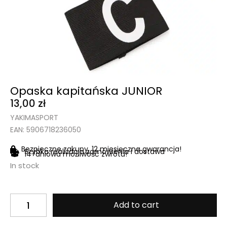
Opaska kapitańska JUNIOR
13,00
zł
YAKIMASPORT
EAN: 5906718236050
Bezpieczne zakupy, 12 miesięczna gwarancja!
Szybka realizacja zamówienia i dostawa
14-dniowa możliwość zwrotu!
In stock
Add to cart