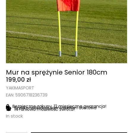
Mur na sprężynie Senior 180cm
199,00
zł
YAKIMASPORT
EAN: 5906718236739
Bezpieczne zakupy, 12 miesięczna gwarancja!
Szybka realizacja zamówienia i dostawa
14-dniowa możliwość zwrotu!
In stock