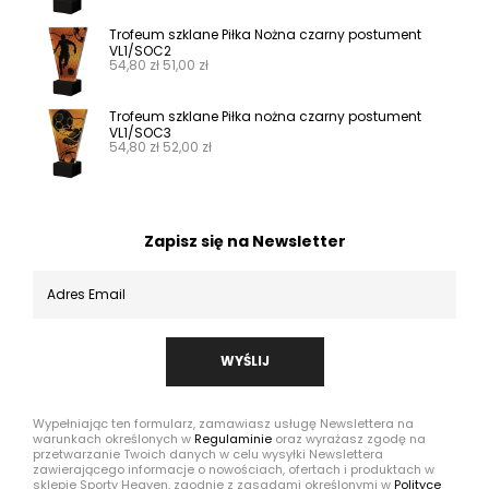
Trofeum szklane Piłka Nożna czarny postument
VL1/SOC2
54,80
zł
51,00
zł
Trofeum szklane Piłka nożna czarny postument
VL1/SOC3
54,80
zł
52,00
zł
Zapisz się na Newsletter
WYŚLIJ
Wypełniając ten formularz, zamawiasz usługę Newslettera na
warunkach określonych w
Regulaminie
oraz wyrażasz zgodę na
przetwarzanie Twoich danych w celu wysyłki Newslettera
zawierającego informacje o nowościach, ofertach i produktach w
sklepie Sporty Heaven, zgodnie z zasadami określonymi w
Polityce