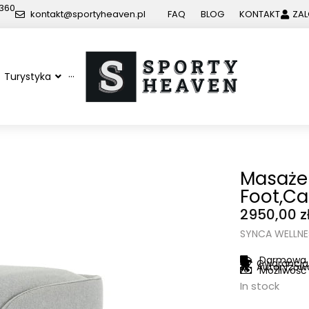
 360
kontakt@sportyheaven.pl
FAQ
BLOG
KONTAKT
ZAL
Turystyka
···
Masażer
Foot,Ca
2950,00
z
SYNCA WELLNE
Darmowa s
Gwarancja 
Autoryzowa
Możliwość
In stock