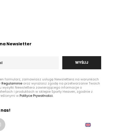
ę na Newsletter
WYŚLIJ
ten formularz, zamawiasz usługę Newslettera na warunkach
w
Regulaminie
oraz wyrażasz zgodę na przetwarzanie Twoich
u wysyłki Newslettera zawierającego informacje o
fertach i produktach w sklepie Sporty Heaven, zgodnie z
reślonymi w
Polityce Prywatności.
 nas!