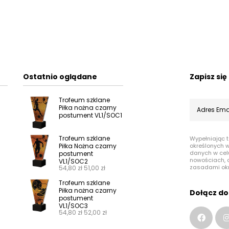
Ostatnio oglądane
Zapisz si
Trofeum szklane
Piłka nożna czarny
postument VL1/SOC1
Trofeum szklane
Wypełniając 
Piłka Nożna czarny
określonych 
danych w cel
postument
nowościach, o
VL1/SOC2
zasadami ok
54,80
zł
51,00
zł
Trofeum szklane
Piłka nożna czarny
Dołącz do
postument
VL1/SOC3
54,80
zł
52,00
zł