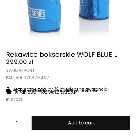
Rękawice bokserskie WOLF BLUE L
299,00
zł
YAKIMASPORT
EAN: 5903796713497
Bezpieczne zakupy, 12 miesięczna gwarancja!
Szybka realizacja zamówienia i dostawa
14-dniowa możliwość zwrotu!
In stock
Add to cart