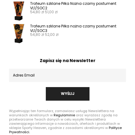
Trofeum szklane Piłka Nożna czarny postument
VL1/SOC2
54,80
zł
51,00
zł
Trofeum szklane Piłka nożna czarny postument
VL1/SOC3
54,80
zł
52,00
zł
Zapisz się na Newsletter
WYŚLIJ
Wypełniając ten formularz, zamawiasz usługę Newslettera na
warunkach określonych w
Regulaminie
oraz wyrażasz zgodę na
przetwarzanie Twoich danych w celu wysyłki Newslettera
zawierającego informacje o nowościach, ofertach i produktach w
sklepie Sporty Heaven, zgodnie z zasadami określonymi w
Polityce
Prywatności.