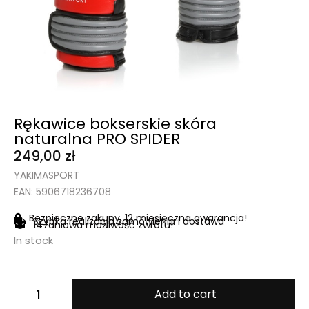
Rękawice bokserskie skóra
naturalna PRO SPIDER
249,00
zł
YAKIMASPORT
EAN: 5906718236708
Bezpieczne zakupy, 12 miesięczna gwarancja!
Szybka realizacja zamówienia i dostawa
14-dniowa możliwość zwrotu!
In stock
Add to cart