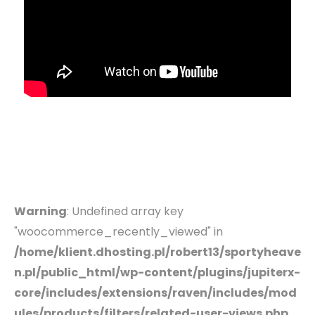
Warning
: Undefined array key
"woocommerce_recently_viewed" in
/home/klient.dhosting.pl/robert13/sportyheave
n.pl/public_html/wp-content/plugins/jupiterx-
core/includes/extensions/raven/includes/mod
ules/products/filters/related-user-views.php