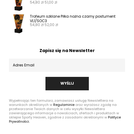
54,80
zł
51,00
zł
Trofeum szklane Piłka nożna czarny postument
VL1/SOC3
54,80
zł
52,00
zł
Zapisz się na Newsletter
WYŚLIJ
Wypełniając ten formularz, zamawiasz usługę Newslettera na
warunkach określonych w
Regulaminie
oraz wyrażasz zgodę na
przetwarzanie Twoich danych w celu wysyłki Newslettera
zawierającego informacje o nowościach, ofertach i produktach w
sklepie Sporty Heaven, zgodnie z zasadami określonymi w
Polityce
Prywatności.