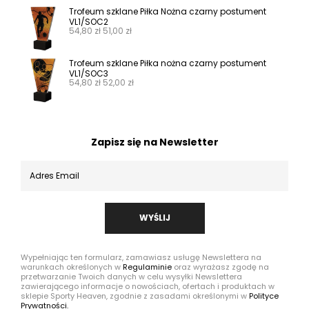
Trofeum szklane Piłka Nożna czarny postument
VL1/SOC2
54,80
zł
51,00
zł
Trofeum szklane Piłka nożna czarny postument
VL1/SOC3
54,80
zł
52,00
zł
Zapisz się na Newsletter
WYŚLIJ
Wypełniając ten formularz, zamawiasz usługę Newslettera na
warunkach określonych w
Regulaminie
oraz wyrażasz zgodę na
przetwarzanie Twoich danych w celu wysyłki Newslettera
zawierającego informacje o nowościach, ofertach i produktach w
sklepie Sporty Heaven, zgodnie z zasadami określonymi w
Polityce
Prywatności.