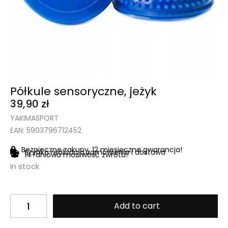
Półkule sensoryczne, jeżyk
39,90
zł
YAKIMASPORT
EAN: 5903796712452
Bezpieczne zakupy, 12 miesięczna gwarancja!
Szybka realizacja zamówienia i dostawa
14-dniowa możliwość zwrotu!
In stock
Add to cart