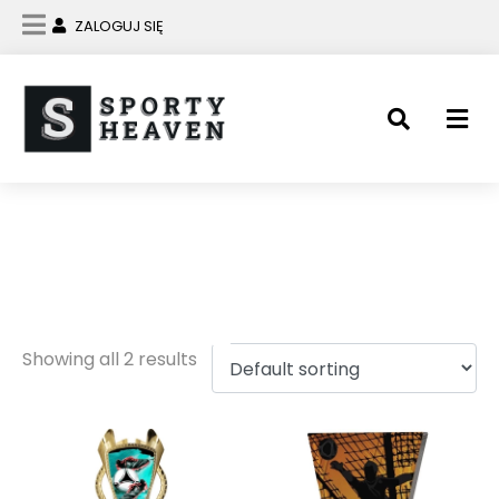
ZALOGUJ SIĘ
piłka nożna
puchary
Showing all 2 results