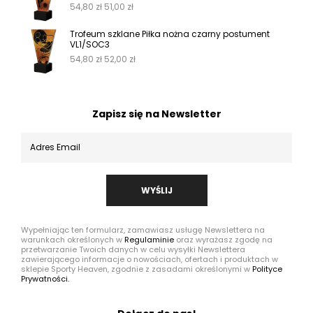
54,80
zł
51,00
zł
Trofeum szklane Piłka nożna czarny postument
VL1/SOC3
54,80
zł
52,00
zł
Zapisz się na Newsletter
WYŚLIJ
Wypełniając ten formularz, zamawiasz usługę Newslettera na
warunkach określonych w
Regulaminie
oraz wyrażasz zgodę na
przetwarzanie Twoich danych w celu wysyłki Newslettera
zawierającego informacje o nowościach, ofertach i produktach w
sklepie Sporty Heaven, zgodnie z zasadami określonymi w
Polityce
Prywatności.