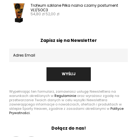
Trofeum szklane Piłka nożna czarny postument
VL1/SOC3
54,80
zł
52,00
zł
Zapisz się na Newsletter
WYŚLIJ
Wypełniając ten formularz, zamawiasz usługę Newslettera na
warunkach określonych w
Regulaminie
oraz wyrażasz zgodę na
przetwarzanie Twoich danych w celu wysyłki Newslettera
zawierającego informacje o nowościach, ofertach i produktach w
sklepie Sporty Heaven, zgodnie z zasadami określonymi w
Polityce
Prywatności.
Dołącz do nas!