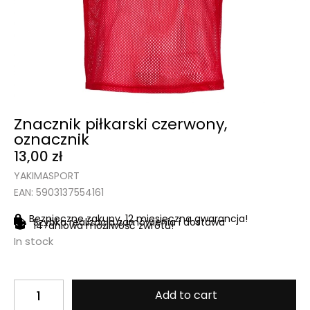
Znacznik piłkarski czerwony,
oznacznik
13,00
zł
YAKIMASPORT
EAN: 5903137554161
Bezpieczne zakupy, 12 miesięczna gwarancja!
Szybka realizacja zamówienia i dostawa
14-dniowa możliwość zwrotu!
In stock
Add to cart