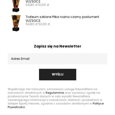
VL1/SOC2
54,80
zł
51,00
zł
Trofeum szklane Piłka nożna czarny postument
VL1/SOC3
54,80
zł
52,00
zł
Zapisz się na Newsletter
WYŚLIJ
Wypełniając ten formularz, zamawiasz usługę Newslettera na
warunkach określonych w
Regulaminie
oraz wyrażasz zgodę na
przetwarzanie Twoich danych w celu wysyłki Newslettera
zawierającego informacje o nowościach, ofertach i produktach w
sklepie Sporty Heaven, zgodnie z zasadami określonymi w
Polityce
Prywatności.