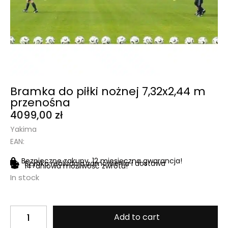
Bramka do piłki nożnej 7,32x2,44 m
przenośna
4099,00
zł
Yakima
EAN:
Bezpieczne zakupy, 12 miesięczna gwarancja!
Szybka realizacja zamówienia i dostawa
14-dniowa możliwość zwrotu!
In stock
Add to cart