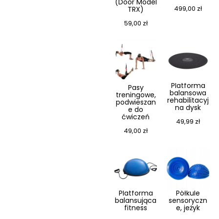
(Door Model
499,00
zł
TRX)
59,00
zł
Platforma
Pasy
balansowa
treningowe,
rehabilitacyj
podwieszan
na dysk
e do
ćwiczeń
49,99
zł
49,00
zł
Platforma
Półkule
balansująca
sensoryczn
fitness
e, jeżyk