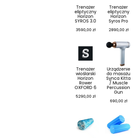
Trenażer
Trenażer
eliptyczny
eliptyczny
Horizon
Horizon
SYROS 3.0
Syros Pro
3590,00
zł
2890,00
zł
Trenażer
Urządzenie
wioślarski
do masażu
Horizon
Synca Kitta
Rower
/ Muscle
OXFORD 6
Percussion
Gun
5290,00
zł
690,00
zł