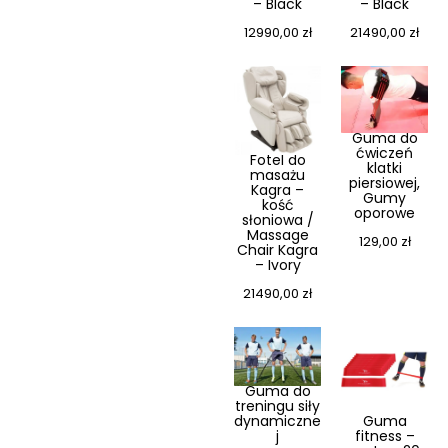
– Black
– Black
12990,00
zł
21490,00
zł
Guma do
ćwiczeń
Fotel do
klatki
masażu
piersiowej,
Kagra –
Gumy
kość
oporowe
słoniowa /
Massage
129,00
zł
Chair Kagra
– Ivory
21490,00
zł
Guma do
treningu siły
dynamiczne
Guma
j
fitness –