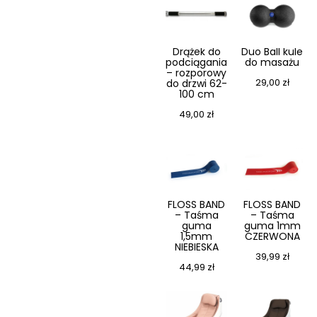
Drążek do
Duo Ball kule
podciągania
do masażu
– rozporowy
29,00
zł
do drzwi 62-
100 cm
49,00
zł
FLOSS BAND
FLOSS BAND
– Taśma
– Taśma
guma
guma 1mm
1,5mm
CZERWONA
NIEBIESKA
39,99
zł
44,99
zł