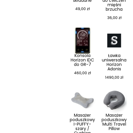
składane
do ćwiczeń
mięśni
49,00
zł
brzucha
36,00
zł
Konsola
Ławka
Horizon IDC
uniwersalna
do GR-7
Horizon
Adonis
460,00
zł
1490,00
zł
Masażer
Masażer
poduszkowy
poduszkowy
I-PUFFY-
Multi Travel
szary /
Pillow