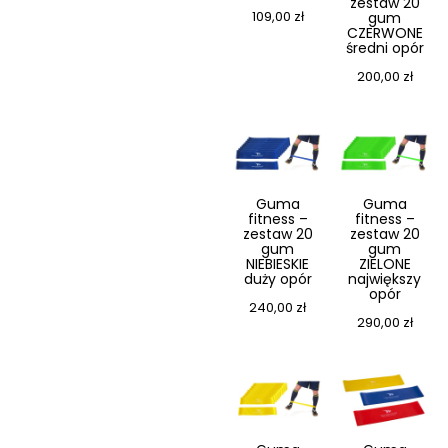
zestaw 20
109,00
zł
gum
CZERWONE
średni opór
200,00
zł
Guma
Guma
fitness –
fitness –
zestaw 20
zestaw 20
gum
gum
NIEBIESKIE
ZIELONE
duży opór
największy
opór
240,00
zł
290,00
zł