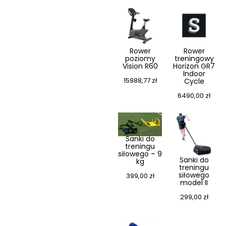
Rower
Rower
poziomy
treningowy
Vision R60
Horizon GR7
Indoor
15988,77
zł
Cycle
6490,00
zł
Sanki do
treningu
siłowego – 9
Sanki do
kg
treningu
siłowego
399,00
zł
model II
299,00
zł