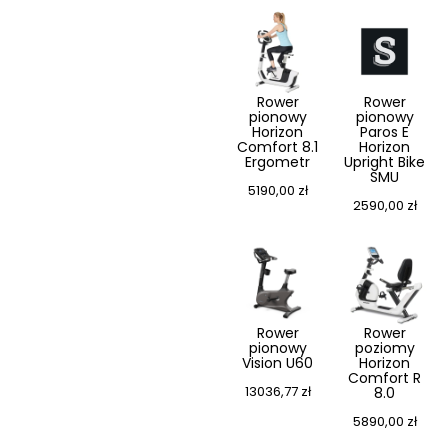
Rower
Rower
pionowy
pionowy
Horizon
Paros E
Comfort 8.1
Horizon
Ergometr
Upright Bike
SMU
5190,00
zł
2590,00
zł
Rower
Rower
pionowy
poziomy
Vision U60
Horizon
Comfort R
13036,77
zł
8.0
5890,00
zł