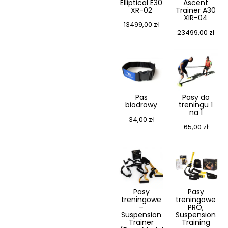
Elliptical E30
Ascent
XR-02
Trainer A30
XIR-04
13499,00
zł
23499,00
zł
Pas
Pasy do
biodrowy
treningu 1
na 1
34,00
zł
65,00
zł
Pasy
Pasy
treningowe
treningowe
–
PRO,
Suspension
Suspension
Trainer
Training