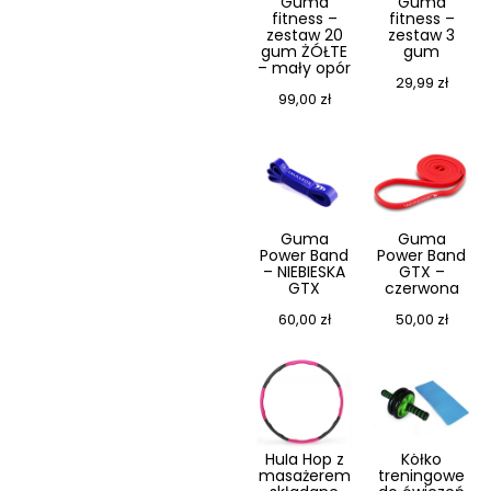
Guma
Guma
fitness –
fitness –
zestaw 20
zestaw 3
gum ŻÓŁTE
gum
– mały opór
29,99
zł
99,00
zł
Guma
Guma
Power Band
Power Band
– NIEBIESKA
GTX –
GTX
czerwona
60,00
zł
50,00
zł
Hula Hop z
Kółko
masażerem
treningowe