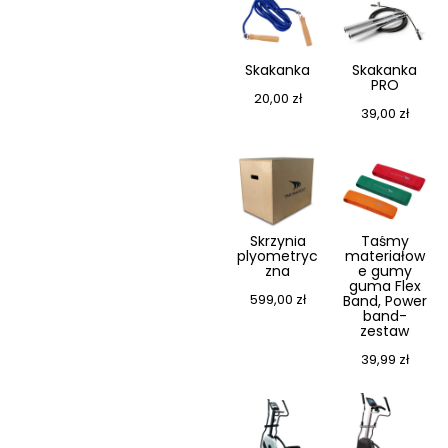
Skakanka
Skakanka
PRO
20,00
zł
39,00
zł
Skrzynia
Taśmy
plyometryc
materiałow
zna
e gumy
guma Flex
599,00
zł
Band, Power
band-
zestaw
39,99
zł