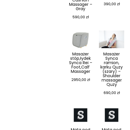
Cushion
390,00
zł
Massager –
Gray
590,00
zł
Masażer
Masażer
stóp,łydek
Synca
Synca Rei –
ramion,
Foot,Calf
karku Quzy
Massager
(szary) –
Shoulder
2950,00
zł
massager
Quzy
690,00
zł
Mata pod
Mata pod