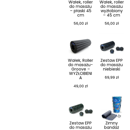
Wałek, roller
Wałek, roller
do masażu
do masażu
– płaski 45
wyżłobiony
cm
– 45 cm
56,00
zł
56,00
zł
Wałek, Roller
Zestaw EPP
do masażu-
do masażu
Groove –
niebieski
WYŻŁOBIENI
69,99
zł
A
49,00
zł
Zestaw EPP
Zimny
do masażu
bandaż