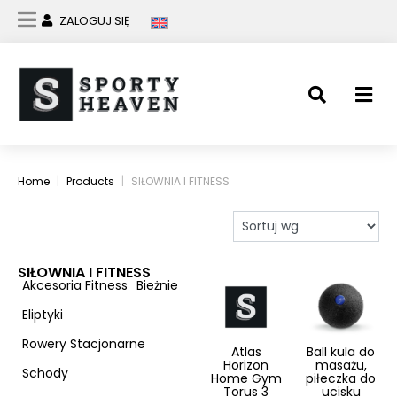
ZALOGUJ SIĘ
Home
Products
SIŁOWNIA I FITNESS
SIŁOWNIA I FITNESS
Akcesoria Fitness
Bieżnie
Eliptyki
Rowery Stacjonarne
Atlas
Ball kula do
Horizon
masażu,
Schody
Home Gym
piłeczka do
Torus 3
ucisku