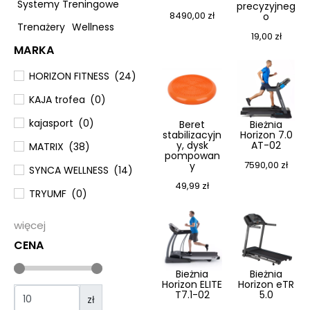
Systemy Treningowe
precyzyjneg
8490,00
zł
o
Trenażery
Wellness
19,00
zł
MARKA
HORIZON FITNESS
(
24
)
KAJA trofea
(
0
)
kajasport
(
0
)
Beret
Bieżnia
stabilizacyjn
Horizon 7.0
y, dysk
AT-02
MATRIX
(
38
)
pompowan
7590,00
zł
y
SYNCA WELLNESS
(
14
)
49,99
zł
TRYUMF
(
0
)
więcej
CENA
Bieżnia
Bieżnia
Horizon ELITE
Horizon eTR
T7.1-02
5.0
zł