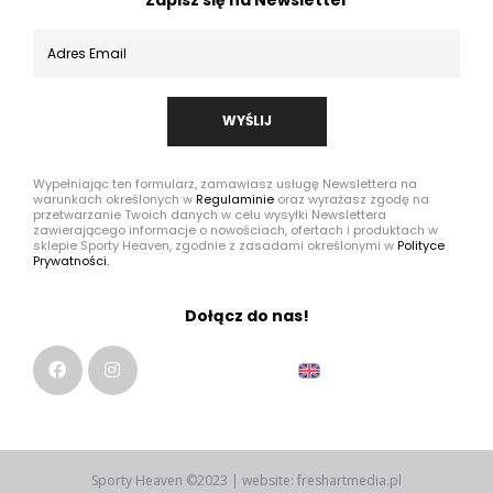
Zapisz się na Newsletter
WYŚLIJ
Wypełniając ten formularz, zamawiasz usługę Newslettera na
warunkach określonych w
Regulaminie
oraz wyrażasz zgodę na
przetwarzanie Twoich danych w celu wysyłki Newslettera
zawierającego informacje o nowościach, ofertach i produktach w
sklepie Sporty Heaven, zgodnie z zasadami określonymi w
Polityce
Prywatności.
Dołącz do nas!
Sporty Heaven ©2023 | website: freshartmedia.pl