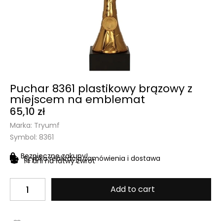
Puchar 8361 plastikowy brązowy z
miejscem na emblemat
65,10
zł
Marka: Tryumf
Symbol: 8361
Bezpieczne zakupy!
Szybka realizacja zamówienia i dostawa
14 dni na łatwy zwrot
Add to cart