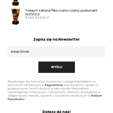
Trofeum szklane Piłka nożna czarny postument
VL1/SOC3
54,80
zł
52,00
zł
Zapisz się na Newsletter
WYŚLIJ
Wypełniając ten formularz, zamawiasz usługę Newslettera na
warunkach określonych w
Regulaminie
oraz wyrażasz zgodę na
przetwarzanie Twoich danych w celu wysyłki Newslettera
zawierającego informacje o nowościach, ofertach i produktach w
sklepie Sporty Heaven, zgodnie z zasadami określonymi w
Polityce
Prywatności.
Dołącz do nas!